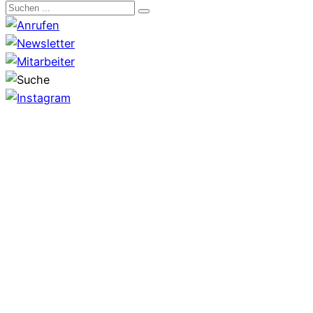
Search
for: